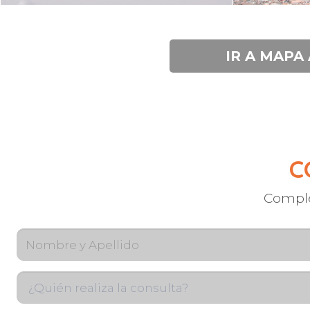
IR A MAPA
C
Complet